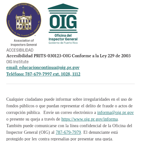
Empleos
Preguntas Frecuentes
Acceso a la información Pública
Manténte informado
ACCESIBILIDAD
Accesibilidad PRITS-030123-OIG Conforme a la Ley 229 de 2003
OIG Institute
email:
educacioncontinua@oig.pr.gov
Teléfono: 787-679-7997 ext. 1028, 1112
Cualquier ciudadano puede informar sobre irregularidades en el uso de
fondos públicos o que puedan representar el delito de fraude o actos de
corrupción pública. Envíe un correo electrónico a
informa@oig.pr.gov
o presente su queja a través de
https://www.oig.pr.gov/informa
.
También puede comunicarse con la línea confidencial de la Oficina del
Inspector General (OIG) al
787-679-7979
. El denunciante está
protegido por ley contra represalias por presentar una queja.