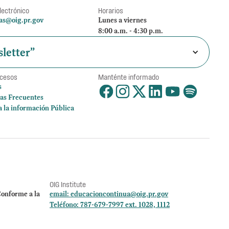
lectrónico
Horarios
as@oig.pr.gov
Lunes a viernes
8:00 a.m. - 4:30 p.m.
letter”
ccesos
Manténte informado
s
as Frecuentes
a la información Pública
OIG Institute
onforme a la
email:
educacioncontinua@oig.pr.gov
Teléfono: 787-679-7997 ext. 1028, 1112