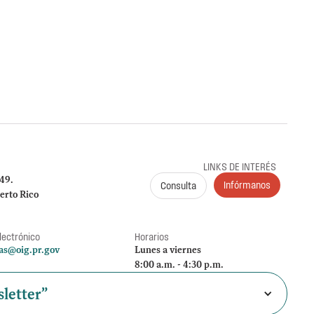
ción de Renuncia y Orden en proceso administrativo
ento de la renuncia de la representación legal
claración sobre su extensión, en proceso
LINKS DE INTERÉS
249.
Infórmanos
Consulta
erto Rico
lectrónico
Horarios
as@oig.pr.gov
Lunes a viernes
8:00 a.m. - 4:30 p.m.
letter”