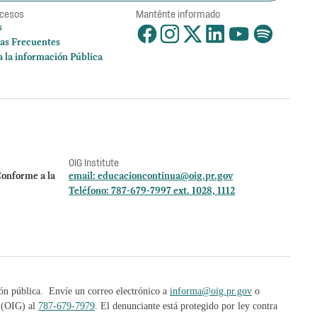
ccesos
Manténte informado
s
as Frecuentes
a la información Pública
OIG Institute
onforme a la
email:
educacioncontinua@oig.pr.gov
Teléfono: 787-679-7997 ext. 1028, 1112
ión pública. Envíe un correo electrónico a
informa@oig.pr.gov
o
l (OIG) al
787-679-7979
. El denunciante está protegido por ley contra