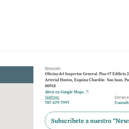
Determinación sobre Notifica
La OIG toma conocimi
del DTOP y solicita a
administrativo.
Dirección
Oficina del Inspector General. Piso #7 Edificio 
Arterial Hostos, Esquina Chardón San Juan, Pu
00918
Abrir en Google Maps
Teléfono
Correo e
787-679-7997
Consult
Subscríbete a nuestro “News