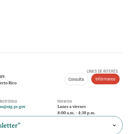
ción de Renuncia y Orden en proceso administrativo
ento de la renuncia de la representación legal
claración sobre su extensión, en proceso
LINKS DE INTERÉS
249.
Infórmanos
Consulta
erto Rico
lectrónico
Horarios
as@oig.pr.gov
Lunes a viernes
8:00 a.m. - 4:30 p.m.
letter”