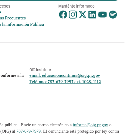
ccesos
Manténte informado
s
as Frecuentes
a la información Pública
OIG Institute
onforme a la
email:
educacioncontinua@oig.pr.gov
Teléfono: 787-679-7997 ext. 1028, 1112
ión pública. Envíe un correo electrónico a
informa@oig.pr.gov
o
l (OIG) al
787-679-7979
. El denunciante está protegido por ley contra