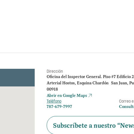
Determinación sobre Notifica
La OIG toma conocimi
del DTOP y solicita a
administrativo.
Dirección
Oficina del Inspector General. Piso #7 Edificio 
Arterial Hostos, Esquina Chardón San Juan, Pu
00918
Abrir en Google Maps
Teléfono
Correo e
787-679-7997
Consult
Subscríbete a nuestro “News