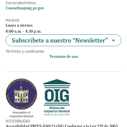
Correo electrónico
Consultas@oig.pr.gov
Horarios
Lunes a viernes
8:00 a.m. - 4:30 p.m.
Subscríbete a nuestro “Newsletter”
Términos y condiciones
Terminos de uso
Política de privacidad
Otros accesos
Empleos
Preguntas Frecuentes
Acceso a la información Pública
Manténte informado
ACCESIBILIDAD
Accesibilidad PRITS-030123-OIG Conforme a la Ley 229 de 2003