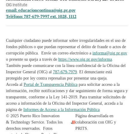
OIG Institute
email:
educacioncontinua@oig.pr.gov
Teléfono: 787-679-7997 ext. 1028, 1112
Cualquier ciudadano puede informar sobre irregularidades en el uso de
fondos públicos o que puedan representar el delito de fraude o actos de
corrupción pública. Envíe un correo electrónico a
informa@oig.pr.gov
o presente su queja a través de
https://www.oig.pr.gov/informa
.
También puede comunicarse con la línea confidencial de la Oficina del
Inspector General (OIG) al
787-679-7979
. El denunciante está
protegido por ley contra represalias por presentar una queja.
Acceda al
Portal de Transparencia Pública
para solicitar acceso a la
información, recibir notificaciones y dar seguimiento de forma segura y
transparente, conforme a la Ley 141-2019. Para tramitar solicitudes de
acceso a información de la Oficina del Inspector General, acceda a la
página de
Informes de Acceso a la Información Pública
© 2025 Puerto Rico Innovation
Página desarrollada en
& Technology Service. Todos los
colaboración con OIG y
derechos reservados. Fotos
PRITS.