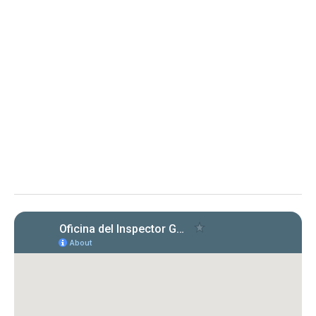
Determinación sobre Notificación de
Renuncia y Orden 2025-OMC-AAL-
0001 Departamento de
Transportación y Obras Públicas
Determinación sobre Notificación de Renuncia y Orden en
proceso administrativo
La OIG toma conocimiento de la renuncia de
la representación legal del DTOP y solicita
aclaración sobre su extensión, en proceso
administrativo.