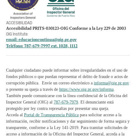
Manténte informado
ACCESIBILIDAD
Accesibilidad PRITS-030123-OIG Conforme a la Ley 229 de 2003
OIG Institute
email:
educacioncontinua@oig.pr.gov
Teléfono: 787-679-7997 ext. 1028, 1112
Cualquier ciudadano puede informar sobre irregularidades en el uso de
fondos públicos o que puedan representar el delito de fraude o actos de
corrupción pública. Envíe un correo electrónico a
informa@oig.pr.gov
o presente su queja a través de
https://www.oig.pr.gov/informa
.
También puede comunicarse con la línea confidencial de la Oficina del
Inspector General (OIG) al
787-679-7979
. El denunciante está
protegido por ley contra represalias por presentar una queja.
Acceda al
Portal de Transparencia Pública
para solicitar acceso a la
información, recibir notificaciones y dar seguimiento de forma segura y
transparente, conforme a la Ley 141-2019. Para tramitar solicitudes de
acceso a información de la Oficina del Inspector General, acceda a la