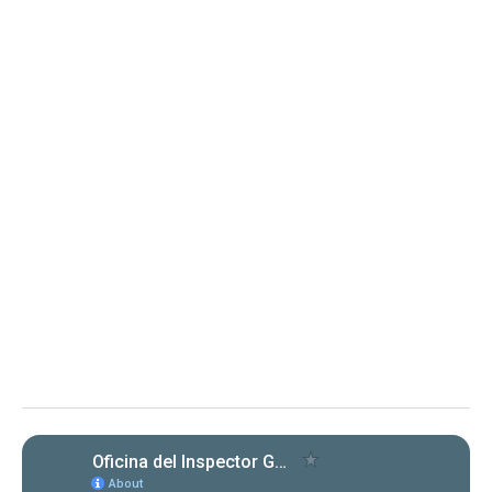
ÓRDENES
2 de abril de 2025
Determinación sobre Notificación de
Renuncia y Orden 2025-OMC-AAL-
0001 Departamento de
Transportación y Obras Públicas
Determinación sobre Notificación de Renuncia y Orden en
proceso administrativo
La OIG toma conocimiento de la renuncia de
la representación legal del DTOP y solicita
aclaración sobre su extensión, en proceso
administrativo.