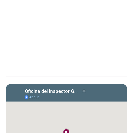
Renuncia y Orden 2025-OMC-AAL-
0001 Departamento de
Transportación y Obras Públicas
Determinación sobre Notificación de Renuncia y Orden en
proceso administrativo
La OIG toma conocimiento de la renuncia de
la representación legal del DTOP y solicita
aclaración sobre su extensión, en proceso
administrativo.