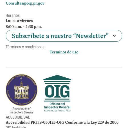
Consultas@oig.pr.gov
Horarios
Lunes a viernes
8:00 a.m. - 4:30 p.m.
Subscríbete a nuestro “Newsletter”
Términos y condiciones
Terminos de uso
Política de privacidad
Otros accesos
Empleos
Preguntas Frecuentes
Acceso a la información Pública
Manténte informado
ACCESIBILIDAD
Accesibilidad PRITS-030123-OIG Conforme a la Ley 229 de 2003
OIG Institute