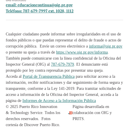
email:
educacioncontinua@oig.pr.gov
Teléfono: 787-679-7997 ext. 1028, 1112
Cualquier ciudadano puede informar sobre irregularidades en el uso de
fondos públicos o que puedan representar el delito de fraude o actos de
corrupción pública. Envíe un correo electrónico a
informa@oig.pr.gov
o presente su queja a través de
https://www.oig.pr.gov/informa
.
También puede comunicarse con la línea confidencial de la Oficina del
Inspector General (OIG) al
787-679-7979
. El denunciante está
protegido por ley contra represalias por presentar una queja.
Acceda al
Portal de Transparencia Pública
para solicitar acceso a la
información, recibir notificaciones y dar seguimiento de forma segura y
transparente, conforme a la Ley 141-2019. Para tramitar solicitudes de
acceso a información de la Oficina del Inspector General, acceda a la
página de
Informes de Acceso a la Información Pública
© 2025 Puerto Rico Innovation
Página desarrollada en
& Technology Service. Todos los
colaboración con OIG y
derechos reservados. Fotos
PRITS.
cortesía de Discover Puerto Rico.