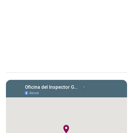
Renuncia y Orden 2025-OMC-AAL-
0001 Departamento de
Transportación y Obras Públicas
Determinación sobre Notificación de Renuncia y Orden en
proceso administrativo
La OIG toma conocimiento de la renuncia de
la representación legal del DTOP y solicita
aclaración sobre su extensión, en proceso
administrativo.