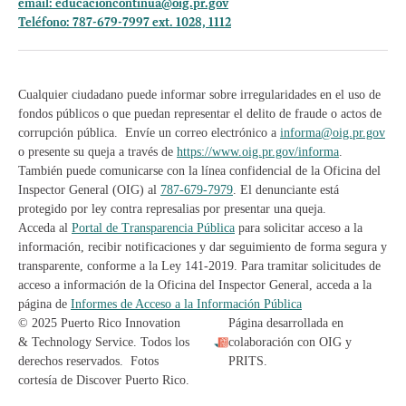
email:
educacioncontinua@oig.pr.gov
Teléfono: 787-679-7997 ext. 1028, 1112
Cualquier ciudadano puede informar sobre irregularidades en el uso de
fondos públicos o que puedan representar el delito de fraude o actos de
corrupción pública. Envíe un correo electrónico a
informa@oig.pr.gov
o presente su queja a través de
https://www.oig.pr.gov/informa
.
También puede comunicarse con la línea confidencial de la Oficina del
Inspector General (OIG) al
787-679-7979
. El denunciante está
protegido por ley contra represalias por presentar una queja.
Acceda al
Portal de Transparencia Pública
para solicitar acceso a la
información, recibir notificaciones y dar seguimiento de forma segura y
transparente, conforme a la Ley 141-2019. Para tramitar solicitudes de
acceso a información de la Oficina del Inspector General, acceda a la
página de
Informes de Acceso a la Información Pública
© 2025 Puerto Rico Innovation
Página desarrollada en
& Technology Service. Todos los
colaboración con OIG y
derechos reservados. Fotos
PRITS.
cortesía de Discover Puerto Rico.