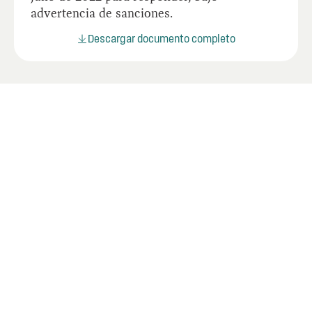
advertencia de sanciones.
Descargar documento completo
Documentos relacionados
Lorem ipsum dolor sit amet consectetur.
Adipiscing.