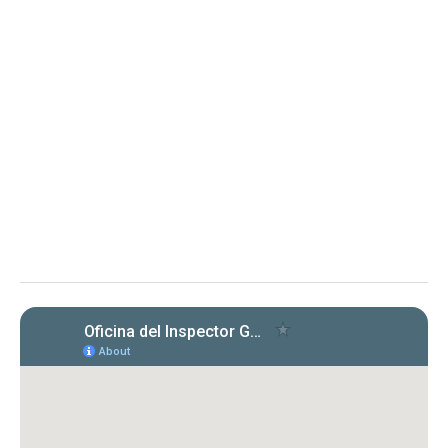
Determinación sobre Notificación de
Renuncia y Orden 2025-OMC-AAL-
0001 Departamento de
Transportación y Obras Públicas
Determinación sobre Notificación de Renuncia y Orden en
proceso administrativo
La OIG toma conocimiento de la renuncia de
la representación legal del DTOP y solicita
aclaración sobre su extensión, en proceso
administrativo.