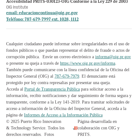
Accesibilidad PRITS-030123-OIG Conforme a la Ley 229 de 2003
OIG Institute
email:
educacioncontinua@oig.pr.gov
Teléfono: 787-679-7997 ext. 1028, 1112
Cualquier ciudadano puede informar sobre irregularidades en el uso de
fondos públicos o que puedan representar el delito de fraude o actos de
corrupción pública. Envíe un correo electrónico a
informa@oig.pr.gov
o presente su queja a través de
https://www.oig.pr.gov/informa
.
También puede comunicarse con la línea confidencial de la Oficina del
Inspector General (OIG) al
787-679-7979
. El denunciante está
protegido por ley contra represalias por presentar una queja.
Acceda al
Portal de Transparencia Pública
para solicitar acceso a la
información, recibir notificaciones y dar seguimiento de forma segura y
transparente, conforme a la Ley 141-2019. Para tramitar solicitudes de
acceso a información de la Oficina del Inspector General, acceda a la
página de
Informes de Acceso a la Información Pública
© 2025 Puerto Rico Innovation
Página desarrollada en
& Technology Service. Todos los
colaboración con OIG y
derechos reservados. Fotos
PRITS.