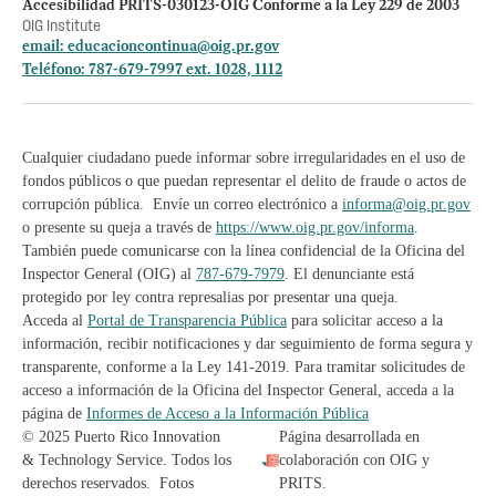
Accesibilidad PRITS-030123-OIG Conforme a la Ley 229 de 2003
OIG Institute
email:
educacioncontinua@oig.pr.gov
Teléfono: 787-679-7997 ext. 1028, 1112
Cualquier ciudadano puede informar sobre irregularidades en el uso de
fondos públicos o que puedan representar el delito de fraude o actos de
corrupción pública. Envíe un correo electrónico a
informa@oig.pr.gov
o presente su queja a través de
https://www.oig.pr.gov/informa
.
También puede comunicarse con la línea confidencial de la Oficina del
Inspector General (OIG) al
787-679-7979
. El denunciante está
protegido por ley contra represalias por presentar una queja.
Acceda al
Portal de Transparencia Pública
para solicitar acceso a la
información, recibir notificaciones y dar seguimiento de forma segura y
transparente, conforme a la Ley 141-2019. Para tramitar solicitudes de
acceso a información de la Oficina del Inspector General, acceda a la
página de
Informes de Acceso a la Información Pública
© 2025 Puerto Rico Innovation
Página desarrollada en
& Technology Service. Todos los
colaboración con OIG y
derechos reservados. Fotos
PRITS.