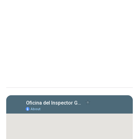
Determinación sobre Notificación de
Renuncia y Orden 2025-OMC-AAL-
0001 Departamento de
Transportación y Obras Públicas
Determinación sobre Notificación de Renuncia y Orden en
proceso administrativo
La OIG toma conocimiento de la renuncia de
la representación legal del DTOP y solicita
aclaración sobre su extensión, en proceso
administrativo.