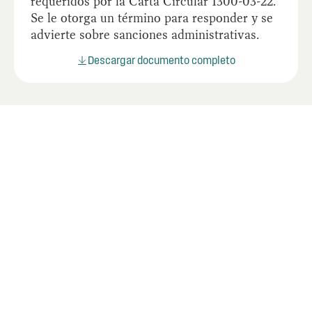
requeridos por la Carta Circular 1300-03-22.
Se le otorga un término para responder y se
advierte sobre sanciones administrativas.
Descargar documento completo
Documentos relacionados
Lorem ipsum dolor sit amet consectetur.
Adipiscing.