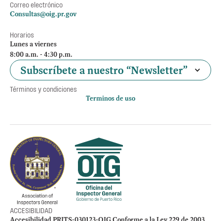
Correo electrónico
Consultas@oig.pr.gov
Horarios
Lunes a viernes
8:00 a.m. - 4:30 p.m.
Subscríbete a nuestro “Newsletter”
Términos y condiciones
Terminos de uso
Política de privacidad
Otros accesos
Empleos
Preguntas Frecuentes
Acceso a la información Pública
Manténte informado
ACCESIBILIDAD
Accesibilidad PRITS-030123-OIG Conforme a la Ley 229 de 2003