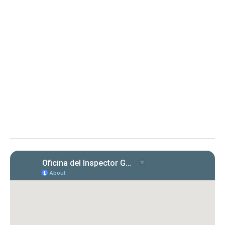
Determinación sobre Notificación de
Renuncia y Orden 2025-OMC-AAL-
0001 Departamento de
Transportación y Obras Públicas
Determinación sobre Notificación de Renuncia y Orden en
proceso administrativo
La OIG toma conocimiento de la renuncia de
la representación legal del DTOP y solicita
aclaración sobre su extensión, en proceso
administrativo.