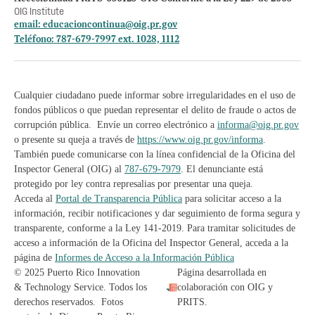
OIG Institute
email:
educacioncontinua@oig.pr.gov
Teléfono: 787-679-7997 ext. 1028, 1112
Cualquier ciudadano puede informar sobre irregularidades en el uso de
fondos públicos o que puedan representar el delito de fraude o actos de
corrupción pública. Envíe un correo electrónico a
informa@oig.pr.gov
o presente su queja a través de
https://www.oig.pr.gov/informa
.
También puede comunicarse con la línea confidencial de la Oficina del
Inspector General (OIG) al
787-679-7979
. El denunciante está
protegido por ley contra represalias por presentar una queja.
Acceda al
Portal de Transparencia Pública
para solicitar acceso a la
información, recibir notificaciones y dar seguimiento de forma segura y
transparente, conforme a la Ley 141-2019. Para tramitar solicitudes de
acceso a información de la Oficina del Inspector General, acceda a la
página de
Informes de Acceso a la Información Pública
© 2025 Puerto Rico Innovation
Página desarrollada en
& Technology Service. Todos los
colaboración con OIG y
derechos reservados. Fotos
PRITS.