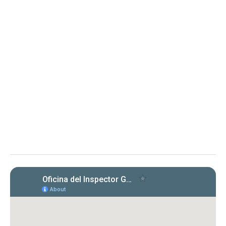
2 de abril de 2025
Determinación sobre Notificación de
Renuncia y Orden 2025-OMC-AAL-
0001 Departamento de
Transportación y Obras Públicas
Determinación sobre Notificación de Renuncia y Orden en
proceso administrativo
La OIG toma conocimiento de la renuncia de
la representación legal del DTOP y solicita
aclaración sobre su extensión, en proceso
administrativo.