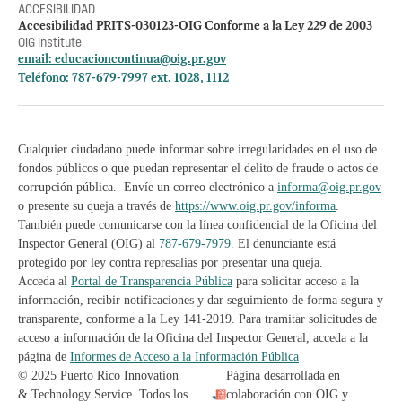
ACCESIBILIDAD
Accesibilidad PRITS-030123-OIG Conforme a la Ley 229 de 2003
OIG Institute
email:
educacioncontinua@oig.pr.gov
Teléfono: 787-679-7997 ext. 1028, 1112
Cualquier ciudadano puede informar sobre irregularidades en el uso de
fondos públicos o que puedan representar el delito de fraude o actos de
corrupción pública. Envíe un correo electrónico a
informa@oig.pr.gov
o presente su queja a través de
https://www.oig.pr.gov/informa
.
También puede comunicarse con la línea confidencial de la Oficina del
Inspector General (OIG) al
787-679-7979
. El denunciante está
protegido por ley contra represalias por presentar una queja.
Acceda al
Portal de Transparencia Pública
para solicitar acceso a la
información, recibir notificaciones y dar seguimiento de forma segura y
transparente, conforme a la Ley 141-2019. Para tramitar solicitudes de
acceso a información de la Oficina del Inspector General, acceda a la
página de
Informes de Acceso a la Información Pública
© 2025 Puerto Rico Innovation
Página desarrollada en
& Technology Service. Todos los
colaboración con OIG y