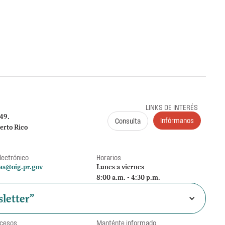
ento de la renuncia de la representación legal
claración sobre su extensión, en proceso
LINKS DE INTERÉS
249.
Infórmanos
Consulta
erto Rico
lectrónico
Horarios
as@oig.pr.gov
Lunes a viernes
8:00 a.m. - 4:30 p.m.
letter”
ccesos
Manténte informado