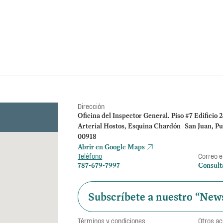
La OIG toma conocimi
del DTOP y solicita a
administrativo.
Dirección
Oficina del Inspector General. Piso #7 Edificio 
Arterial Hostos, Esquina Chardón San Juan, Pu
00918
Abrir en Google Maps
Teléfono
Correo e
787-679-7997
Consult
Subscríbete a nuestro “News
Términos y condiciones
Otros a