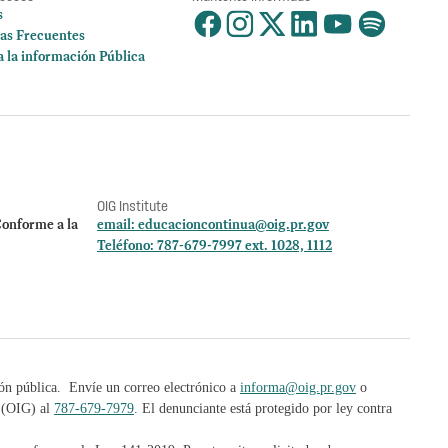
s
as Frecuentes
a la información Pública
OIG Institute
onforme a la
email:
educacioncontinua@oig.pr.gov
Teléfono: 787-679-7997 ext. 1028, 1112
ión pública. Envíe un correo electrónico a
informa@oig.pr.gov
o
l (OIG) al
787-679-7979
. El denunciante está protegido por ley contra