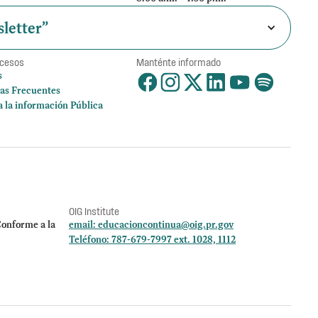
letter”
ccesos
Manténte informado
s
as Frecuentes
a la información Pública
OIG Institute
onforme a la
email:
educacioncontinua@oig.pr.gov
Teléfono: 787-679-7997 ext. 1028, 1112