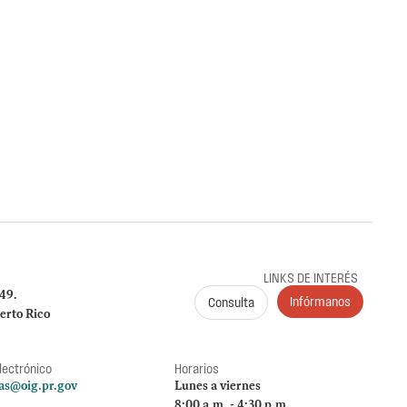
C-AAL-0001 Departamento de
y Obras Públicas
ción de Renuncia y Orden en proceso administrativo
ento de la renuncia de la representación legal
claración sobre su extensión, en proceso
LINKS DE INTERÉS
249.
Infórmanos
Consulta
erto Rico
lectrónico
Horarios
as@oig.pr.gov
Lunes a viernes
8:00 a.m. - 4:30 p.m.