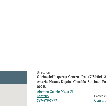
Orden 2025-OM
Transportación 
Determinación sobre Notifica
La OIG toma conocimi
del DTOP y solicita a
administrativo.
Dirección
Oficina del Inspector General. Piso #7 Edificio 
Arterial Hostos, Esquina Chardón San Juan, Pu
00918
Abrir en Google Maps
Teléfono
Correo e
787-679-7997
Consult