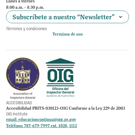
Lunes a viernes
8:00 a.m. - 4:30 p.m.
Subscríbete a nuestro “Newsletter”
Términos y condiciones
Terminos de uso
Política de privacidad
Otros accesos
Empleos
Preguntas Frecuentes
Acceso a la información Pública
Manténte informado
ACCESIBILIDAD
Accesibilidad PRITS-030123-OIG Conforme a la Ley 229 de 2003
OIG Institute
email:
educacioncontinua@oig.pr.gov
Teléfono: 787-679-7997 ext. 1028, 1112