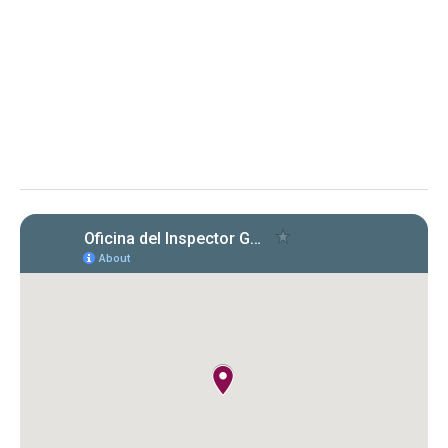
Transportación y Obras Públicas
Determinación sobre Notificación de Renuncia y Orden en
proceso administrativo
La OIG toma conocimiento de la renuncia de
la representación legal del DTOP y solicita
aclaración sobre su extensión, en proceso
administrativo.