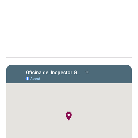
Evaluación de cumplimiento sobre la radicación y el
pago de las planillas trimestrales (años 2022, 2023 y
2024) conforme a la Carta Circular OIG‑CC‑2024‑03
Instituto de Ciencias Forenses de Puerto Rico (ICF)
Evaluación de la OIG al ICF sobre el
cumplimiento en la radicación y pago
de Formularios 941, 499 R‑1B, 480.6 SP
y declaraciones de desempleo en
2022‑2024. Se identificaron
incumplimientos, deudas y costos
cuestionados por $149,612.89.