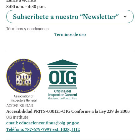
Lunes a viernes
8:00 a.m. - 4:30 p.m.
Subscríbete a nuestro “Newsletter”
Términos y condiciones
Terminos de uso
Política de privacidad
Otros accesos
Empleos
Preguntas Frecuentes
Acceso a la información Pública
Manténte informado
ACCESIBILIDAD
Accesibilidad PRITS-030123-OIG Conforme a la Ley 229 de 2003
OIG Institute
email:
educacioncontinua@oig.pr.gov
Teléfono: 787-679-7997 ext. 1028, 1112