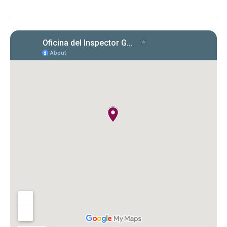
de Formularios 941, 499 R‑1B, 480.6 SP
y declaraciones de desempleo en
2022‑2024. Se identificaron
incumplimientos, deudas y costos
cuestionados por $149,612.89.