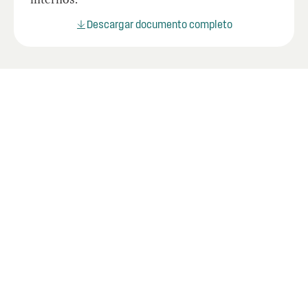
Descargar documento completo
Últimos informes
Mire los informes más recientes de la OIG