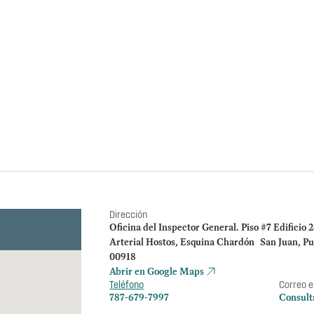
Evaluación de cumplimiento s
2022, 2023 y 2024) confor
Instituto de Ciencias Forens
Evaluación de la OI
pago de Formularios
desempleo en 2022‑2
costos cuestionados
Dirección
Oficina del Inspector General. Piso #7 Edificio 
Arterial Hostos, Esquina Chardón San Juan, Pu
00918
Abrir en Google Maps
Teléfono
Correo e
787-679-7997
Consult