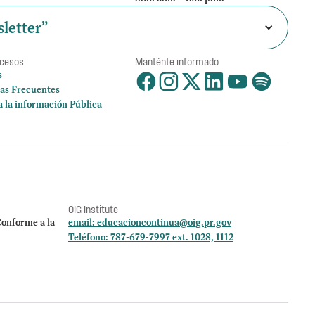
letter”
ccesos
Manténte informado
s
as Frecuentes
a la información Pública
OIG Institute
onforme a la
email:
educacioncontinua@oig.pr.gov
Teléfono: 787-679-7997 ext. 1028, 1112