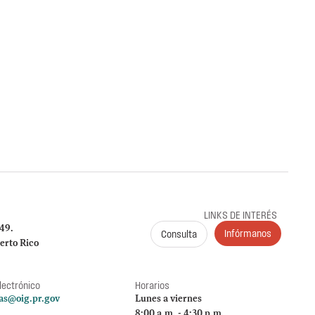
obre la radicación y el pago de las planillas trimestrales (años
me a la Carta Circular OIG‑CC‑2024‑03
es de Puerto Rico (ICF)
G al ICF sobre el cumplimiento en la radicación y
 941, 499 R‑1B, 480.6 SP y declaraciones de
024. Se identificaron incumplimientos, deudas y
 por $149,612.89.
LINKS DE INTERÉS
249.
Infórmanos
Consulta
erto Rico
lectrónico
Horarios
as@oig.pr.gov
Lunes a viernes
8:00 a.m. - 4:30 p.m.