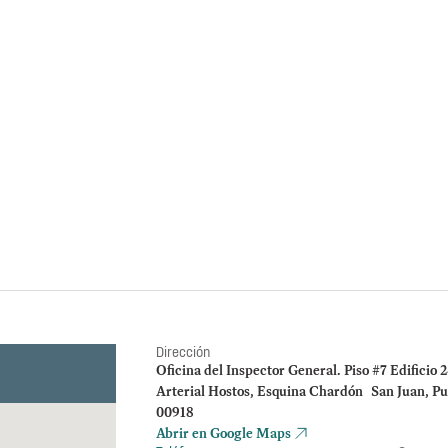
Informe Especia
Forenses de Pu
Evaluación de cumplimiento s
2022, 2023 y 2024) confor
Instituto de Ciencias Forens
Evaluación de la OI
pago de Formularios
desempleo en 2022‑2
costos cuestionados
Dirección
Oficina del Inspector General. Piso #7 Edificio 
Arterial Hostos, Esquina Chardón San Juan, Pu
00918
Abrir en Google Maps