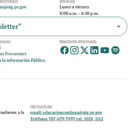
lectrónico
Horarios
as@oig.pr.gov
Lunes a viernes
8:00 a.m. - 4:30 p.m.
letter”
ccesos
Manténte informado
s
as Frecuentes
a la información Pública
OIG Institute
onforme a la
email:
educacioncontinua@oig.pr.gov
Teléfono: 787-679-7997 ext. 1028, 1112