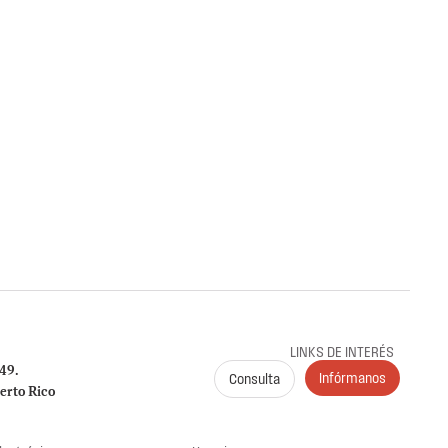
l OIG-IE-27-001 Instituto de Ciencias
erto Rico
obre la radicación y el pago de las planillas trimestrales (años
me a la Carta Circular OIG‑CC‑2024‑03
es de Puerto Rico (ICF)
G al ICF sobre el cumplimiento en la radicación y
 941, 499 R‑1B, 480.6 SP y declaraciones de
024. Se identificaron incumplimientos, deudas y
 por $149,612.89.
LINKS DE INTERÉS
249.
Infórmanos
Consulta
erto Rico