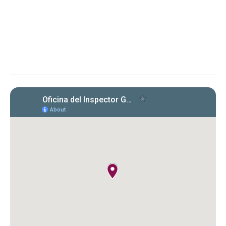
2024) conforme a la Carta Circular OIG‑CC‑2024‑03
Instituto de Ciencias Forenses de Puerto Rico (ICF)
Evaluación de la OIG al ICF sobre el
cumplimiento en la radicación y pago
de Formularios 941, 499 R‑1B, 480.6 SP
y declaraciones de desempleo en
2022‑2024. Se identificaron
incumplimientos, deudas y costos
cuestionados por $149,612.89.