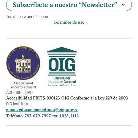
Subscríbete a nuestro “Newsletter”
Términos y condiciones
Terminos de uso
Política de privacidad
Otros accesos
Empleos
Preguntas Frecuentes
Acceso a la información Pública
Manténte informado
ACCESIBILIDAD
Accesibilidad PRITS-030123-OIG Conforme a la Ley 229 de 2003
OIG Institute
email:
educacioncontinua@oig.pr.gov
Teléfono: 787-679-7997 ext. 1028, 1112