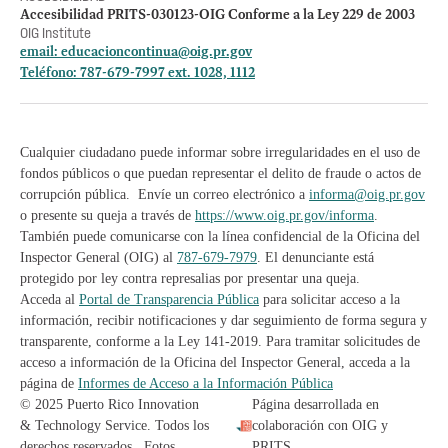
Accesibilidad PRITS-030123-OIG Conforme a la Ley 229 de 2003
OIG Institute
email:
educacioncontinua@oig.pr.gov
Teléfono: 787-679-7997 ext. 1028, 1112
Cualquier ciudadano puede informar sobre irregularidades en el uso de
fondos públicos o que puedan representar el delito de fraude o actos de
corrupción pública. Envíe un correo electrónico a
informa@oig.pr.gov
o presente su queja a través de
https://www.oig.pr.gov/informa
.
También puede comunicarse con la línea confidencial de la Oficina del
Inspector General (OIG) al
787-679-7979
. El denunciante está
protegido por ley contra represalias por presentar una queja.
Acceda al
Portal de Transparencia Pública
para solicitar acceso a la
información, recibir notificaciones y dar seguimiento de forma segura y
transparente, conforme a la Ley 141-2019. Para tramitar solicitudes de
acceso a información de la Oficina del Inspector General, acceda a la
página de
Informes de Acceso a la Información Pública
© 2025 Puerto Rico Innovation
Página desarrollada en
& Technology Service. Todos los
colaboración con OIG y
derechos reservados. Fotos
PRITS.