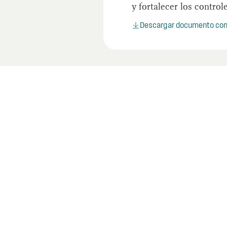
y fortalecer los control
Descargar documento co
Últimos informes
Mire los informes más recientes de la OIG