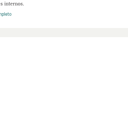
es internos.
mpleto
INFORMES DE INVES
Informe de Inv
de Carreteras 