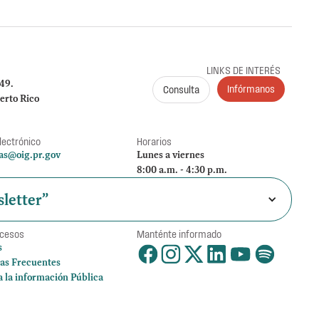
LINKS DE INTERÉS
249.
Infórmanos
Consulta
erto Rico
lectrónico
Horarios
as@oig.pr.gov
Lunes a viernes
8:00 a.m. - 4:30 p.m.
letter”
ccesos
Manténte informado
s
as Frecuentes
a la información Pública