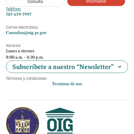
Infórmanos
Consulta
Teléfono
787-679-7997
Correo electrónico
Consultas@oig.pr.gov
Horarios
Lunes a viernes
8:00 a.m. - 4:30 p.m.
Subscríbete a nuestro “Newsletter”
Términos y condiciones
Terminos de uso
Política de privacidad
Otros accesos
Empleos
Preguntas Frecuentes
Acceso a la información Pública
Manténte informado