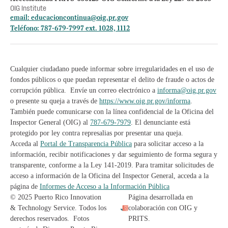
OIG Institute
email:
educacioncontinua@oig.pr.gov
Teléfono: 787-679-7997 ext. 1028, 1112
Cualquier ciudadano puede informar sobre irregularidades en el uso de
fondos públicos o que puedan representar el delito de fraude o actos de
corrupción pública. Envíe un correo electrónico a
informa@oig.pr.gov
o presente su queja a través de
https://www.oig.pr.gov/informa
.
También puede comunicarse con la línea confidencial de la Oficina del
Inspector General (OIG) al
787-679-7979
. El denunciante está
protegido por ley contra represalias por presentar una queja.
Acceda al
Portal de Transparencia Pública
para solicitar acceso a la
información, recibir notificaciones y dar seguimiento de forma segura y
transparente, conforme a la Ley 141-2019. Para tramitar solicitudes de
acceso a información de la Oficina del Inspector General, acceda a la
página de
Informes de Acceso a la Información Pública
© 2025 Puerto Rico Innovation
Página desarrollada en
& Technology Service. Todos los
colaboración con OIG y
derechos reservados. Fotos
PRITS.