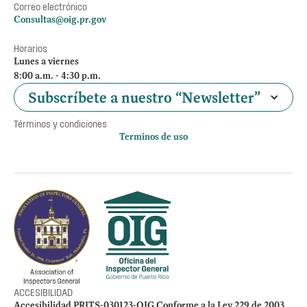
Correo electrónico
Consultas@oig.pr.gov
Horarios
Lunes a viernes
8:00 a.m. - 4:30 p.m.
Subscríbete a nuestro “Newsletter”
Términos y condiciones
Terminos de uso
Política de privacidad
Otros accesos
Empleos
Preguntas Frecuentes
Acceso a la información Pública
Manténte informado
ACCESIBILIDAD
Accesibilidad PRITS-030123-OIG Conforme a la Ley 229 de 2003