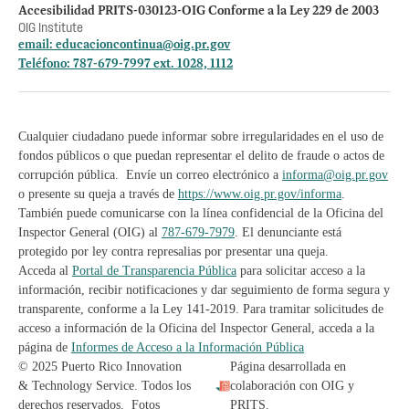
Accesibilidad PRITS-030123-OIG Conforme a la Ley 229 de 2003
OIG Institute
email:
educacioncontinua@oig.pr.gov
Teléfono: 787-679-7997 ext. 1028, 1112
Cualquier ciudadano puede informar sobre irregularidades en el uso de
fondos públicos o que puedan representar el delito de fraude o actos de
corrupción pública. Envíe un correo electrónico a
informa@oig.pr.gov
o presente su queja a través de
https://www.oig.pr.gov/informa
.
También puede comunicarse con la línea confidencial de la Oficina del
Inspector General (OIG) al
787-679-7979
. El denunciante está
protegido por ley contra represalias por presentar una queja.
Acceda al
Portal de Transparencia Pública
para solicitar acceso a la
información, recibir notificaciones y dar seguimiento de forma segura y
transparente, conforme a la Ley 141-2019. Para tramitar solicitudes de
acceso a información de la Oficina del Inspector General, acceda a la
página de
Informes de Acceso a la Información Pública
© 2025 Puerto Rico Innovation
Página desarrollada en
& Technology Service. Todos los
colaboración con OIG y
derechos reservados. Fotos
PRITS.