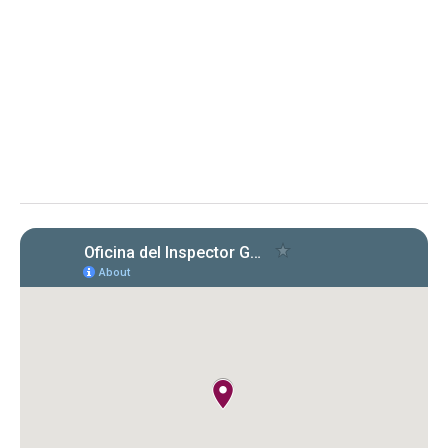
Evaluación de cumplimiento sobre la radicación y el
pago de las planillas trimestrales (años 2022, 2023 y
2024) conforme a la Carta Circular OIG‑CC‑2024‑03
Instituto de Ciencias Forenses de Puerto Rico (ICF)
Evaluación de la OIG al ICF sobre el
cumplimiento en la radicación y pago
de Formularios 941, 499 R‑1B, 480.6 SP
y declaraciones de desempleo en
2022‑2024. Se identificaron
incumplimientos, deudas y costos
cuestionados por $149,612.89.