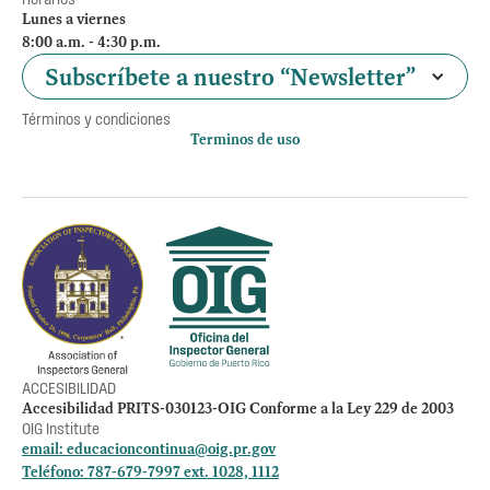
Lunes a viernes
8:00 a.m. - 4:30 p.m.
Subscríbete a nuestro “Newsletter”
Términos y condiciones
Terminos de uso
Política de privacidad
Otros accesos
Empleos
Preguntas Frecuentes
Acceso a la información Pública
Manténte informado
ACCESIBILIDAD
Accesibilidad PRITS-030123-OIG Conforme a la Ley 229 de 2003
OIG Institute
email:
educacioncontinua@oig.pr.gov
Teléfono: 787-679-7997 ext. 1028, 1112