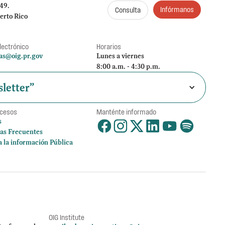
249.
Infórmanos
Consulta
erto Rico
lectrónico
Horarios
as@oig.pr.gov
Lunes a viernes
8:00 a.m. - 4:30 p.m.
letter”
ccesos
Manténte informado
s
as Frecuentes
a la información Pública
OIG Institute