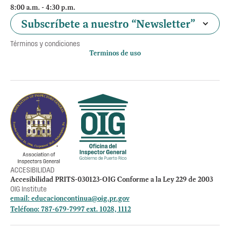
8:00 a.m. - 4:30 p.m.
Subscríbete a nuestro “Newsletter”
Términos y condiciones
Terminos de uso
Política de privacidad
Otros accesos
Empleos
Preguntas Frecuentes
Acceso a la información Pública
Manténte informado
ACCESIBILIDAD
Accesibilidad PRITS-030123-OIG Conforme a la Ley 229 de 2003
OIG Institute
email:
educacioncontinua@oig.pr.gov
Teléfono: 787-679-7997 ext. 1028, 1112