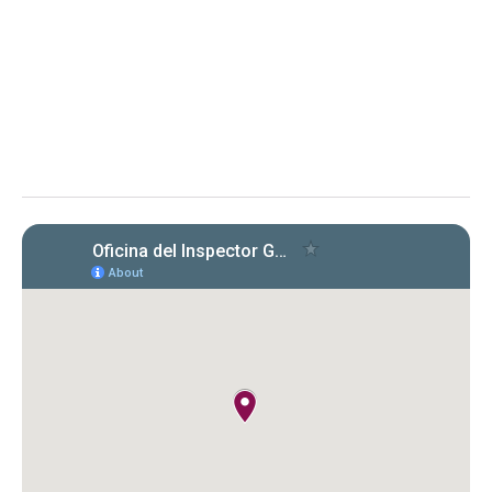
Evaluación de cumplimiento sobre la radicación y el
pago de las planillas trimestrales (años 2022, 2023 y
2024) conforme a la Carta Circular OIG‑CC‑2024‑03
Instituto de Ciencias Forenses de Puerto Rico (ICF)
Evaluación de la OIG al ICF sobre el
cumplimiento en la radicación y pago
de Formularios 941, 499 R‑1B, 480.6 SP
y declaraciones de desempleo en
2022‑2024. Se identificaron
incumplimientos, deudas y costos
cuestionados por $149,612.89.