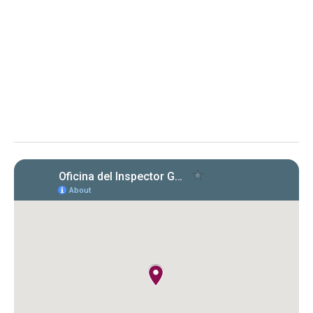
Evaluación de cumplimiento sobre la radicación y el
pago de las planillas trimestrales (años 2022, 2023 y
2024) conforme a la Carta Circular OIG‑CC‑2024‑03
Instituto de Ciencias Forenses de Puerto Rico (ICF)
Evaluación de la OIG al ICF sobre el
cumplimiento en la radicación y pago
de Formularios 941, 499 R‑1B, 480.6 SP
y declaraciones de desempleo en
2022‑2024. Se identificaron
incumplimientos, deudas y costos
cuestionados por $149,612.89.