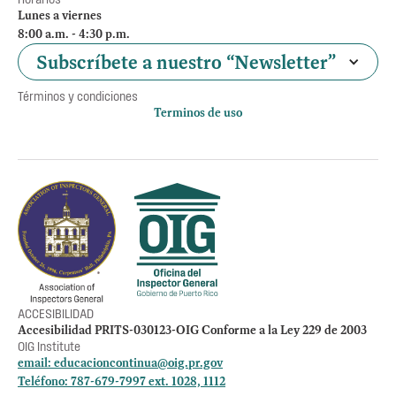
Lunes a viernes
8:00 a.m. - 4:30 p.m.
Subscríbete a nuestro “Newsletter”
Términos y condiciones
Terminos de uso
Política de privacidad
Otros accesos
Empleos
Preguntas Frecuentes
Acceso a la información Pública
Manténte informado
ACCESIBILIDAD
Accesibilidad PRITS-030123-OIG Conforme a la Ley 229 de 2003
OIG Institute
email:
educacioncontinua@oig.pr.gov
Teléfono: 787-679-7997 ext. 1028, 1112