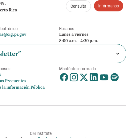
249.
Infórmanos
Consulta
erto Rico
lectrónico
Horarios
as@oig.pr.gov
Lunes a viernes
8:00 a.m. - 4:30 p.m.
letter”
ccesos
Manténte informado
s
as Frecuentes
a la información Pública
OIG Institute