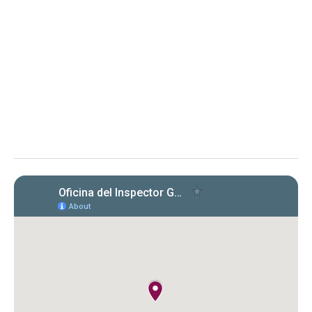
de Puerto Rico
Evaluación de cumplimiento sobre la radicación y el
pago de las planillas trimestrales (años 2022, 2023 y
2024) conforme a la Carta Circular OIG‑CC‑2024‑03
Instituto de Ciencias Forenses de Puerto Rico (ICF)
Evaluación de la OIG al ICF sobre el
cumplimiento en la radicación y pago
de Formularios 941, 499 R‑1B, 480.6 SP
y declaraciones de desempleo en
2022‑2024. Se identificaron
incumplimientos, deudas y costos
cuestionados por $149,612.89.