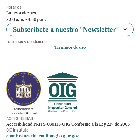
Horarios
Lunes a viernes
8:00 a.m. - 4:30 p.m.
Subscríbete a nuestro “Newsletter”
Términos y condiciones
Terminos de uso
Política de privacidad
Otros accesos
Empleos
Preguntas Frecuentes
Acceso a la información Pública
Manténte informado
ACCESIBILIDAD
Accesibilidad PRITS-030123-OIG Conforme a la Ley 229 de 2003
OIG Institute
email:
educacioncontinua@oig.pr.gov