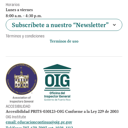
Horarios
Lunes a viernes
8:00 a.m. - 4:30 p.m.
Subscríbete a nuestro “Newsletter”
Términos y condiciones
Terminos de uso
Política de privacidad
Otros accesos
Empleos
Preguntas Frecuentes
Acceso a la información Pública
Manténte informado
ACCESIBILIDAD
Accesibilidad PRITS-030123-OIG Conforme a la Ley 229 de 2003
OIG Institute
email:
educacioncontinua@oig.pr.gov