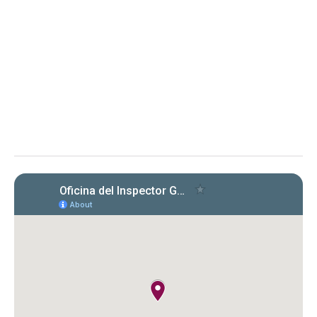
de Puerto Rico
Evaluación de cumplimiento sobre la radicación y el
pago de las planillas trimestrales (años 2022, 2023 y
2024) conforme a la Carta Circular OIG‑CC‑2024‑03
Instituto de Ciencias Forenses de Puerto Rico (ICF)
Evaluación de la OIG al ICF sobre el
cumplimiento en la radicación y pago
de Formularios 941, 499 R‑1B, 480.6 SP
y declaraciones de desempleo en
2022‑2024. Se identificaron
incumplimientos, deudas y costos
cuestionados por $149,612.89.