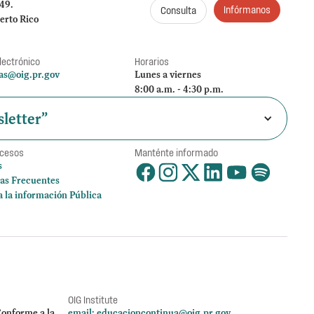
249.
Infórmanos
Consulta
erto Rico
lectrónico
Horarios
as@oig.pr.gov
Lunes a viernes
8:00 a.m. - 4:30 p.m.
letter”
ccesos
Manténte informado
s
as Frecuentes
a la información Pública
OIG Institute
onforme a la
email:
educacioncontinua@oig.pr.gov