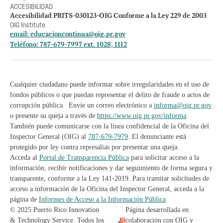
ACCESIBILIDAD
Accesibilidad PRITS-030123-OIG Conforme a la Ley 229 de 2003
OIG Institute
email:
educacioncontinua@oig.pr.gov
Teléfono: 787-679-7997 ext. 1028, 1112
Cualquier ciudadano puede informar sobre irregularidades en el uso de
fondos públicos o que puedan representar el delito de fraude o actos de
corrupción pública. Envíe un correo electrónico a
informa@oig.pr.gov
o presente su queja a través de
https://www.oig.pr.gov/informa
.
También puede comunicarse con la línea confidencial de la Oficina del
Inspector General (OIG) al
787-679-7979
. El denunciante está
protegido por ley contra represalias por presentar una queja.
Acceda al
Portal de Transparencia Pública
para solicitar acceso a la
información, recibir notificaciones y dar seguimiento de forma segura y
transparente, conforme a la Ley 141-2019. Para tramitar solicitudes de
acceso a información de la Oficina del Inspector General, acceda a la
página de
Informes de Acceso a la Información Pública
© 2025 Puerto Rico Innovation
Página desarrollada en
& Technology Service. Todos los
colaboración con OIG y