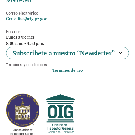
787-679-7997
Correo electrónico
Consultas@oig.pr.gov
Horarios
Lunes a viernes
8:00 a.m. - 4:30 p.m.
Subscríbete a nuestro “Newsletter”
Términos y condiciones
Terminos de uso
Política de privacidad
Otros accesos
Empleos
Preguntas Frecuentes
Acceso a la información Pública
Manténte informado