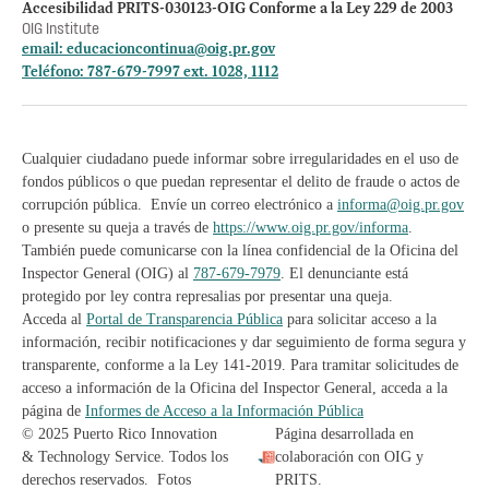
Accesibilidad PRITS-030123-OIG Conforme a la Ley 229 de 2003
OIG Institute
email:
educacioncontinua@oig.pr.gov
Teléfono: 787-679-7997 ext. 1028, 1112
Cualquier ciudadano puede informar sobre irregularidades en el uso de
fondos públicos o que puedan representar el delito de fraude o actos de
corrupción pública. Envíe un correo electrónico a
informa@oig.pr.gov
o presente su queja a través de
https://www.oig.pr.gov/informa
.
También puede comunicarse con la línea confidencial de la Oficina del
Inspector General (OIG) al
787-679-7979
. El denunciante está
protegido por ley contra represalias por presentar una queja.
Acceda al
Portal de Transparencia Pública
para solicitar acceso a la
información, recibir notificaciones y dar seguimiento de forma segura y
transparente, conforme a la Ley 141-2019. Para tramitar solicitudes de
acceso a información de la Oficina del Inspector General, acceda a la
página de
Informes de Acceso a la Información Pública
© 2025 Puerto Rico Innovation
Página desarrollada en
& Technology Service. Todos los
colaboración con OIG y
derechos reservados. Fotos
PRITS.