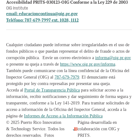
Accesibilidad PRITS-030123-OIG Conforme a la Ley 229 de 2003
OIG Institute
email:
educacioncontinua@oig.pr.gov
Teléfono: 787-679-7997 ext. 1028, 1112
Cualquier ciudadano puede informar sobre irregularidades en el uso de
fondos públicos o que puedan representar el delito de fraude o actos de
corrupción pública. Envíe un correo electrónico a
informa@oig.pr.gov
o presente su queja a través de
https://www.oig.pr.gov/informa
.
También puede comunicarse con la línea confidencial de la Oficina del
Inspector General (OIG) al
787-679-7979
. El denunciante está
protegido por ley contra represalias por presentar una queja.
Acceda al
Portal de Transparencia Pública
para solicitar acceso a la
información, recibir notificaciones y dar seguimiento de forma segura y
transparente, conforme a la Ley 141-2019. Para tramitar solicitudes de
acceso a información de la Oficina del Inspector General, acceda a la
página de
Informes de Acceso a la Información Pública
© 2025 Puerto Rico Innovation
Página desarrollada en
& Technology Service. Todos los
colaboración con OIG y
derechos reservados. Fotos
PRITS.