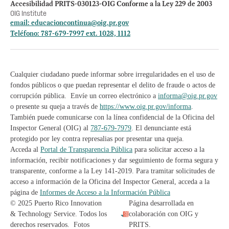
Accesibilidad PRITS-030123-OIG Conforme a la Ley 229 de 2003
OIG Institute
email:
educacioncontinua@oig.pr.gov
Teléfono: 787-679-7997 ext. 1028, 1112
Cualquier ciudadano puede informar sobre irregularidades en el uso de
fondos públicos o que puedan representar el delito de fraude o actos de
corrupción pública. Envíe un correo electrónico a
informa@oig.pr.gov
o presente su queja a través de
https://www.oig.pr.gov/informa
.
También puede comunicarse con la línea confidencial de la Oficina del
Inspector General (OIG) al
787-679-7979
. El denunciante está
protegido por ley contra represalias por presentar una queja.
Acceda al
Portal de Transparencia Pública
para solicitar acceso a la
información, recibir notificaciones y dar seguimiento de forma segura y
transparente, conforme a la Ley 141-2019. Para tramitar solicitudes de
acceso a información de la Oficina del Inspector General, acceda a la
página de
Informes de Acceso a la Información Pública
© 2025 Puerto Rico Innovation
Página desarrollada en
& Technology Service. Todos los
colaboración con OIG y
derechos reservados. Fotos
PRITS.