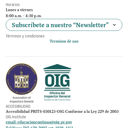
Horarios
Lunes a viernes
8:00 a.m. - 4:30 p.m.
Subscríbete a nuestro “Newsletter”
Términos y condiciones
Terminos de uso
Política de privacidad
Otros accesos
Empleos
Preguntas Frecuentes
Acceso a la información Pública
Manténte informado
ACCESIBILIDAD
Accesibilidad PRITS-030123-OIG Conforme a la Ley 229 de 2003
OIG Institute
email:
educacioncontinua@oig.pr.gov