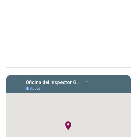
de Puerto Rico
Evaluación de cumplimiento sobre la radicación y el
pago de las planillas trimestrales (años 2022, 2023 y
2024) conforme a la Carta Circular OIG‑CC‑2024‑03
Instituto de Ciencias Forenses de Puerto Rico (ICF)
Evaluación de la OIG al ICF sobre el
cumplimiento en la radicación y pago
de Formularios 941, 499 R‑1B, 480.6 SP
y declaraciones de desempleo en
2022‑2024. Se identificaron
incumplimientos, deudas y costos
cuestionados por $149,612.89.