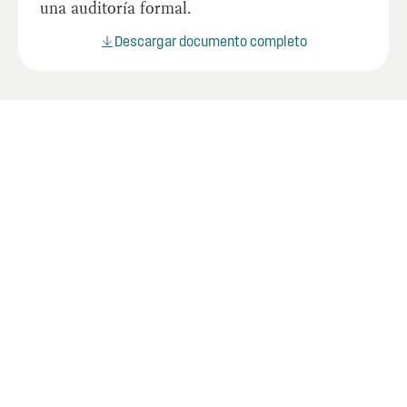
una auditoría formal.
Descargar documento completo
Últimos informes
Mire los informes más recientes de la OIG