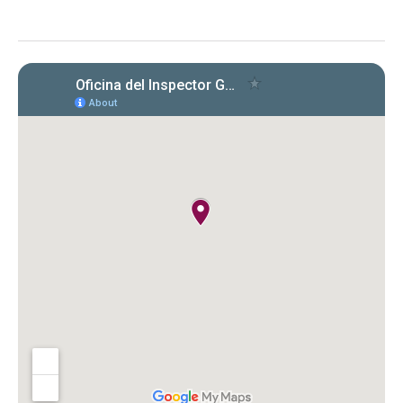
de Formularios 941, 499 R‑1B, 480.6 SP
y declaraciones de desempleo en
2022‑2024. Se identificaron
incumplimientos, deudas y costos
cuestionados por $149,612.89.