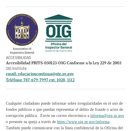
Otros accesos
Empleos
Preguntas Frecuentes
Acceso a la información Pública
Manténte informado
ACCESIBILIDAD
Accesibilidad PRITS-030123-OIG Conforme a la Ley 229 de 2003
OIG Institute
email:
educacioncontinua@oig.pr.gov
Teléfono: 787-679-7997 ext. 1028, 1112
Cualquier ciudadano puede informar sobre irregularidades en el uso de
fondos públicos o que puedan representar el delito de fraude o actos de
corrupción pública. Envíe un correo electrónico a
informa@oig.pr.gov
o presente su queja a través de
https://www.oig.pr.gov/informa
.
También puede comunicarse con la línea confidencial de la Oficina del