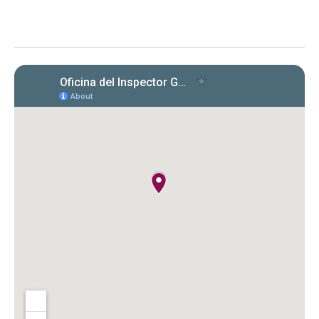
cumplimiento en la radicación y pago
de Formularios 941, 499 R‑1B, 480.6 SP
y declaraciones de desempleo en
2022‑2024. Se identificaron
incumplimientos, deudas y costos
cuestionados por $149,612.89.