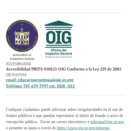
Política de privacidad
Otros accesos
Empleos
Preguntas Frecuentes
Acceso a la información Pública
Manténte informado
ACCESIBILIDAD
Accesibilidad PRITS-030123-OIG Conforme a la Ley 229 de 2003
OIG Institute
email:
educacioncontinua@oig.pr.gov
Teléfono: 787-679-7997 ext. 1028, 1112
Cualquier ciudadano puede informar sobre irregularidades en el uso de
fondos públicos o que puedan representar el delito de fraude o actos de
corrupción pública. Envíe un correo electrónico a
informa@oig.pr.gov
o presente su queja a través de
https://www.oig.pr.gov/informa
.