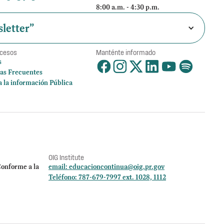
8:00 a.m. - 4:30 p.m.
letter”
ccesos
Manténte informado
s
as Frecuentes
a la información Pública
OIG Institute
onforme a la
email:
educacioncontinua@oig.pr.gov
Teléfono: 787-679-7997 ext. 1028, 1112