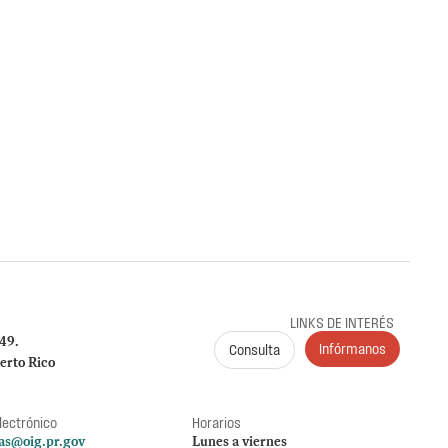
erto Rico
obre la radicación y el pago de las planillas trimestrales (años
me a la Carta Circular OIG‑CC‑2024‑03
es de Puerto Rico (ICF)
G al ICF sobre el cumplimiento en la radicación y
 941, 499 R‑1B, 480.6 SP y declaraciones de
024. Se identificaron incumplimientos, deudas y
 por $149,612.89.
LINKS DE INTERÉS
249.
Infórmanos
Consulta
erto Rico
lectrónico
Horarios
as@oig.pr.gov
Lunes a viernes