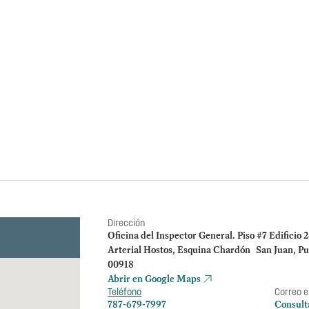
Forenses de Pu
Evaluación de cumplimiento s
2022, 2023 y 2024) confor
Instituto de Ciencias Forens
Evaluación de la OI
pago de Formularios
desempleo en 2022‑2
costos cuestionados
Dirección
Oficina del Inspector General. Piso #7 Edificio 
Arterial Hostos, Esquina Chardón San Juan, Pu
00918
Abrir en Google Maps
Teléfono
Correo e
787-679-7997
Consult