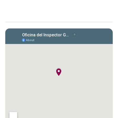
Evaluación de la OIG al ICF sobre el
cumplimiento en la radicación y pago
de Formularios 941, 499 R‑1B, 480.6 SP
y declaraciones de desempleo en
2022‑2024. Se identificaron
incumplimientos, deudas y costos
cuestionados por $149,612.89.