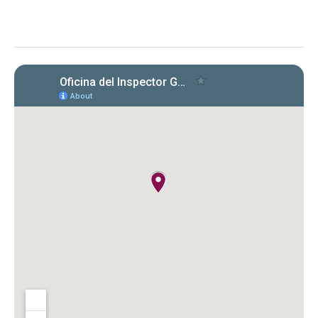
cumplimiento en la radicación y pago
de Formularios 941, 499 R‑1B, 480.6 SP
y declaraciones de desempleo en
2022‑2024. Se identificaron
incumplimientos, deudas y costos
cuestionados por $149,612.89.