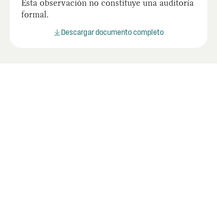
Esta observación no constituye una auditoría
formal.
Descargar documento completo
Últimos informes
Mire los informes más recientes de la OIG