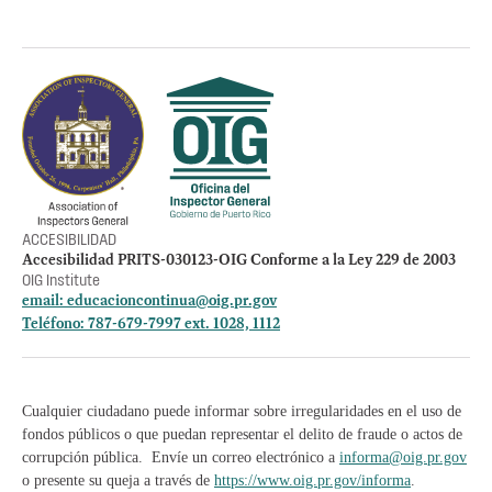
Política de privacidad
Otros accesos
Empleos
Preguntas Frecuentes
Acceso a la información Pública
Manténte informado
ACCESIBILIDAD
Accesibilidad PRITS-030123-OIG Conforme a la Ley 229 de 2003
OIG Institute
email:
educacioncontinua@oig.pr.gov
Teléfono: 787-679-7997 ext. 1028, 1112
Cualquier ciudadano puede informar sobre irregularidades en el uso de
fondos públicos o que puedan representar el delito de fraude o actos de
corrupción pública. Envíe un correo electrónico a
informa@oig.pr.gov
o presente su queja a través de
https://www.oig.pr.gov/informa
.