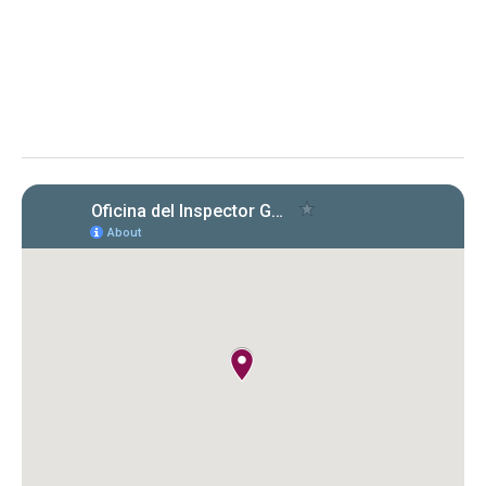
2024) conforme a la Carta Circular OIG‑CC‑2024‑03
Instituto de Ciencias Forenses de Puerto Rico (ICF)
Evaluación de la OIG al ICF sobre el
cumplimiento en la radicación y pago
de Formularios 941, 499 R‑1B, 480.6 SP
y declaraciones de desempleo en
2022‑2024. Se identificaron
incumplimientos, deudas y costos
cuestionados por $149,612.89.