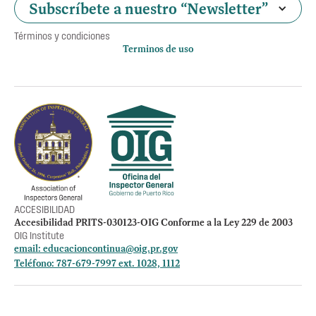
Subscríbete a nuestro “Newsletter”
Términos y condiciones
Terminos de uso
Política de privacidad
Otros accesos
Empleos
Preguntas Frecuentes
Acceso a la información Pública
Manténte informado
ACCESIBILIDAD
Accesibilidad PRITS-030123-OIG Conforme a la Ley 229 de 2003
OIG Institute
email:
educacioncontinua@oig.pr.gov
Teléfono: 787-679-7997 ext. 1028, 1112