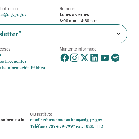
lectrónico
Horarios
as@oig.pr.gov
Lunes a viernes
8:00 a.m. - 4:30 p.m.
letter”
ccesos
Manténte informado
s
as Frecuentes
a la información Pública
OIG Institute
onforme a la
email:
educacioncontinua@oig.pr.gov
Teléfono: 787-679-7997 ext. 1028, 1112