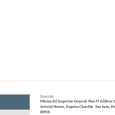
Informe Especia
Forenses de Pu
Evaluación de cumplimiento s
2022, 2023 y 2024) confor
Instituto de Ciencias Forens
Evaluación de la OI
pago de Formularios
desempleo en 2022‑2
costos cuestionados
Dirección
Oficina del Inspector General. Piso #7 Edificio 
Arterial Hostos, Esquina Chardón San Juan, Pu
00918