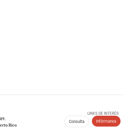
l OIG-IE-27-001 Instituto de Ciencias
erto Rico
obre la radicación y el pago de las planillas trimestrales (años
me a la Carta Circular OIG‑CC‑2024‑03
es de Puerto Rico (ICF)
G al ICF sobre el cumplimiento en la radicación y
 941, 499 R‑1B, 480.6 SP y declaraciones de
024. Se identificaron incumplimientos, deudas y
 por $149,612.89.
LINKS DE INTERÉS
249.
Infórmanos
Consulta
erto Rico