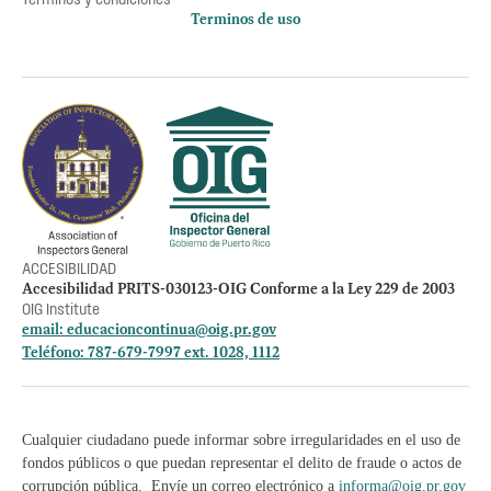
Terminos de uso
Política de privacidad
Otros accesos
Empleos
Preguntas Frecuentes
Acceso a la información Pública
Manténte informado
ACCESIBILIDAD
Accesibilidad PRITS-030123-OIG Conforme a la Ley 229 de 2003
OIG Institute
email:
educacioncontinua@oig.pr.gov
Teléfono: 787-679-7997 ext. 1028, 1112
Cualquier ciudadano puede informar sobre irregularidades en el uso de
fondos públicos o que puedan representar el delito de fraude o actos de
corrupción pública. Envíe un correo electrónico a
informa@oig.pr.gov