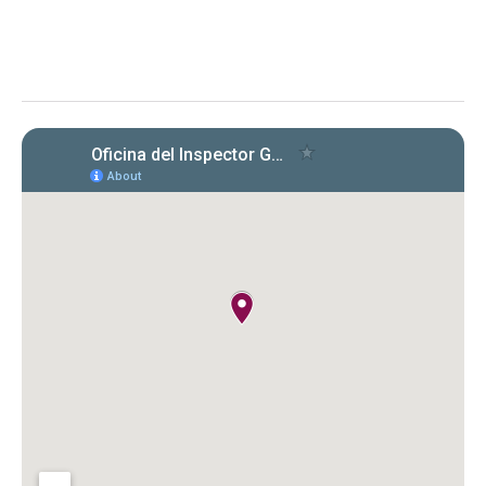
Evaluación de la OIG al ICF sobre el
cumplimiento en la radicación y pago
de Formularios 941, 499 R‑1B, 480.6 SP
y declaraciones de desempleo en
2022‑2024. Se identificaron
incumplimientos, deudas y costos
cuestionados por $149,612.89.