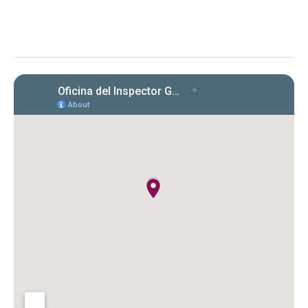
Evaluación de la OIG al ICF sobre el
cumplimiento en la radicación y pago
de Formularios 941, 499 R‑1B, 480.6 SP
y declaraciones de desempleo en
2022‑2024. Se identificaron
incumplimientos, deudas y costos
cuestionados por $149,612.89.