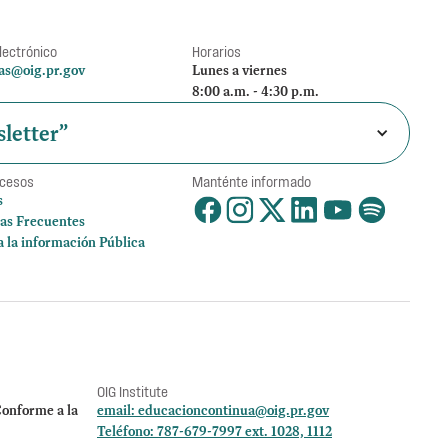
lectrónico
Horarios
as@oig.pr.gov
Lunes a viernes
8:00 a.m. - 4:30 p.m.
letter”
ccesos
Manténte informado
s
as Frecuentes
a la información Pública
OIG Institute
onforme a la
email:
educacioncontinua@oig.pr.gov
Teléfono: 787-679-7997 ext. 1028, 1112