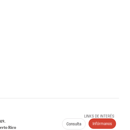
ES
22 de julio de 2026
l OIG-IE-27-001 Instituto de Ciencias
erto Rico
obre la radicación y el pago de las planillas trimestrales (años
me a la Carta Circular OIG‑CC‑2024‑03
es de Puerto Rico (ICF)
G al ICF sobre el cumplimiento en la radicación y
 941, 499 R‑1B, 480.6 SP y declaraciones de
024. Se identificaron incumplimientos, deudas y
 por $149,612.89.
LINKS DE INTERÉS
249.
Infórmanos
Consulta
erto Rico