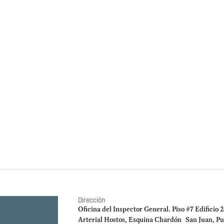
INFORMES ESPECIAL
Informe Especia
Forenses de Pu
Evaluación de cumplimiento s
2022, 2023 y 2024) confor
Instituto de Ciencias Forens
Evaluación de la OI
pago de Formularios
desempleo en 2022‑2
costos cuestionados
Dirección
Oficina del Inspector General. Piso #7 Edificio 
Arterial Hostos, Esquina Chardón San Juan, Pu