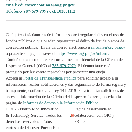
email:
educacioncontinua@oig.pr.gov
Teléfono: 787-679-7997 ext. 1028, 1112
Cualquier ciudadano puede informar sobre irregularidades en el uso de
fondos públicos o que puedan representar el delito de fraude o actos de
corrupción pública. Envíe un correo electrónico a
informa@oig.pr.gov
o presente su queja a través de
https://www.oig.pr.gov/informa
.
También puede comunicarse con la línea confidencial de la Oficina del
Inspector General (OIG) al
787-679-7979
. El denunciante está
protegido por ley contra represalias por presentar una queja.
Acceda al
Portal de Transparencia Pública
para solicitar acceso a la
información, recibir notificaciones y dar seguimiento de forma segura y
transparente, conforme a la Ley 141-2019. Para tramitar solicitudes de
acceso a información de la Oficina del Inspector General, acceda a la
página de
Informes de Acceso a la Información Pública
© 2025 Puerto Rico Innovation
Página desarrollada en
& Technology Service. Todos los
colaboración con OIG y
derechos reservados. Fotos
PRITS.
cortesía de Discover Puerto Rico.