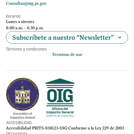
Consultas@oig.pr.gov
Horarios
Lunes a viernes
8:00 a.m. - 4:30 p.m.
Subscríbete a nuestro “Newsletter”
Términos y condiciones
Terminos de uso
Política de privacidad
Otros accesos
Empleos
Preguntas Frecuentes
Acceso a la información Pública
Manténte informado
ACCESIBILIDAD
Accesibilidad PRITS-030123-OIG Conforme a la Ley 229 de 2003
OIG Institute