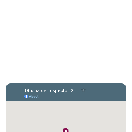
Instituto de Ciencias Forenses
de Puerto Rico
Evaluación de cumplimiento sobre la radicación y el
pago de las planillas trimestrales (años 2022, 2023 y
2024) conforme a la Carta Circular OIG‑CC‑2024‑03
Instituto de Ciencias Forenses de Puerto Rico (ICF)
Evaluación de la OIG al ICF sobre el
cumplimiento en la radicación y pago
de Formularios 941, 499 R‑1B, 480.6 SP
y declaraciones de desempleo en
2022‑2024. Se identificaron
incumplimientos, deudas y costos
cuestionados por $149,612.89.