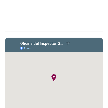
Instituto de Ciencias Forenses de Puerto Rico (ICF)
Evaluación de la OIG al ICF sobre el
cumplimiento en la radicación y pago
de Formularios 941, 499 R‑1B, 480.6 SP
y declaraciones de desempleo en
2022‑2024. Se identificaron
incumplimientos, deudas y costos
cuestionados por $149,612.89.